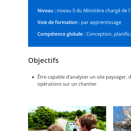
Niveau :
niveau 5 du Ministère chargé de l
Voie de formation
: par apprentissage
Compétence globale
: Conception, planifi
Objectifs
Être capable d’analyser un site paysager,
opérations sur un chantier