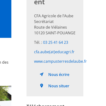
ent
CFA Agricole de l’Aube
Secrétariat
Route de Viélaines
10120 SAINT-POUANGE
Tél. :
03 25 41 64 23
cfa.aube(at)educagri.fr
www.campusterresdelaube.fr
n des
Nous écrire
Nous situer