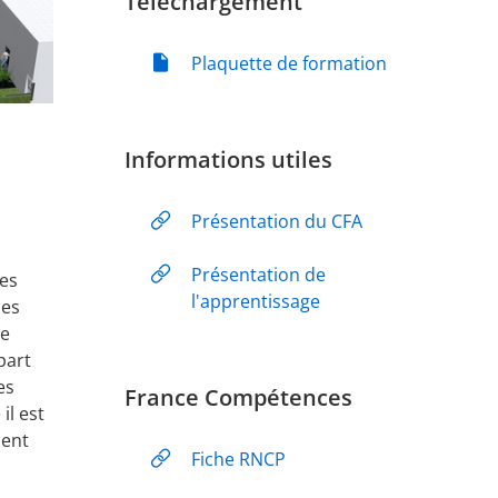
Téléchargement
Plaquette de formation
Informations utiles
Présentation du CFA
Présentation de
res
l'apprentissage
des
te
part
es
France Compétences
il est
ment
Fiche RNCP