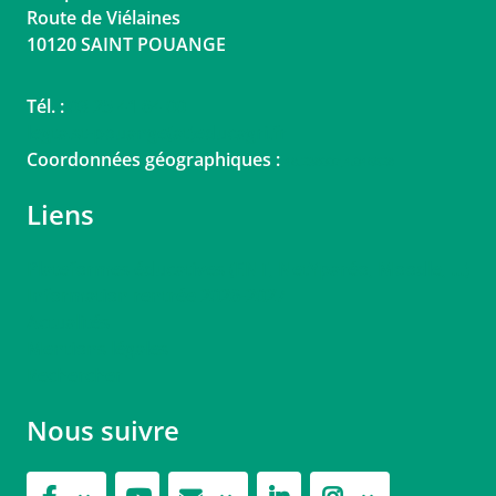
Route de Viélaines
10120
SAINT POUANGE
Tél. :
03 25 41 64 00
legta.st-pouange(at)educagri.fr
Coordonnées géographiques :
48.238007,4.046628
Liens
Plateformes éducatives (ENT, NetYparéo, Moodle, ...)
Information rentrée 2026-2027
Actualités
Mentions légales
Rechercher
Nous suivre